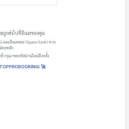
หลากหลาย
เรามีหลักสูตรอบรมครอบคลุม
ทุกด้าน ทั้งความปลอดภัย การ
พัฒนาบุคลากร และอื่น ๆ อีก
ะถูกส่งไปที่อีเมลของคุณ
มากมาย
) และอีเมลขยะ (Spam/Junk) หาก
ล่องหลัก
ที กรุณาขอรหัสผ่านใหม่อีกครั้ง
น TOPPROBOOKING! 🚀